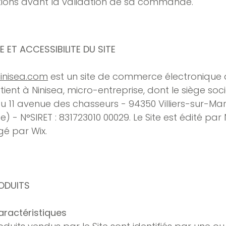
ions avant la validation de sa commande.
TE ET ACCESSIBILITE DU SITE
inisea.com
est un site de commerce électronique 
ient à Ninisea, micro-entreprise, dont le siège soci
au 11 avenue des chasseurs - 94350 Villiers-sur-Ma
e) - N°SIRET : 831723010 00029. Le Site est édité par 
é par Wix.
RODUITS
Caractéristiques