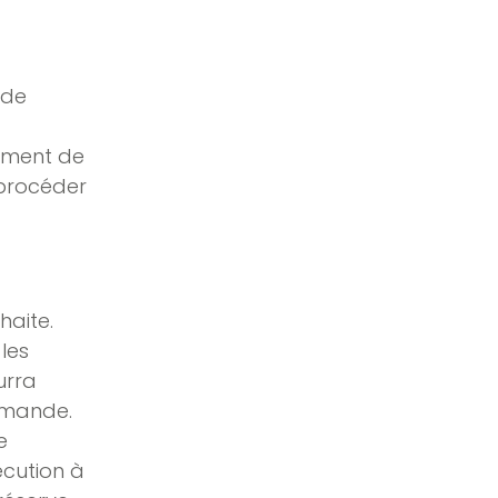
 de
iement de
 procéder
haite.
les
ourra
mmande.
e
écution à