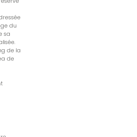
réserve
adressée
sage du
e sa
lisée.
ng de la
ea de
t
tre