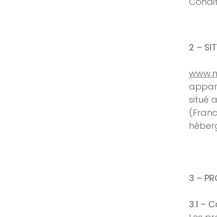
Condit
2 – SI
www.n
appart
situé 
(Franc
héberg
3 – P
3.1 – 