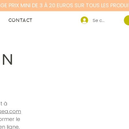
CONTACT
Se connecter
ON
t à
isea.com
former le
n ligne,