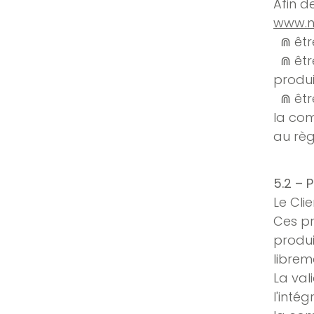
Afin d
www.n
⋒ êtr
⋒ êtr
produ
⋒ être
la com
au rè
5.2 –
Le Cli
Ces pr
produit
librem
La val
l'inté