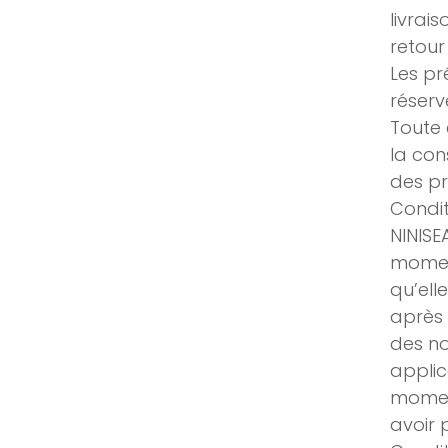
livrai
retou
Les pr
réserv
Toute 
la con
des pr
Condit
NINISE
moment
qu’elle
après 
des no
applic
moment
avoir 