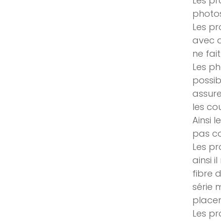
Les pr
photos
Les pr
avec d
ne fai
Les ph
possib
assure
les co
Ainsi 
pas co
Les pr
ainsi 
fibre 
série 
placem
Les pr