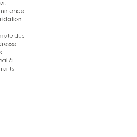
er.
 commande
alidation
ompte des
adresse
s
nal à
érents