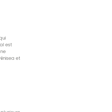
qui
al est
rne
Ninisea et