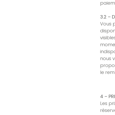
paieme
3.2 – D
Vous p
dispon
visible
moment
indisp
nous v
propos
le rem
4 – PR
Les pr
réserv