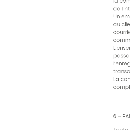
la com
de l'i
Un ema
au cli
courri
comman
L’ense
passat
l’enr
transa
La co
comple
6 – PA
Toute