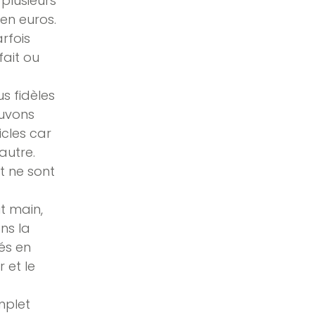
 plusieurs
 en euros.
rfois
fait ou
us fidèles
ouvons
icles car
autre.
et ne sont
it main,
ans la
sés en
 et le
mplet