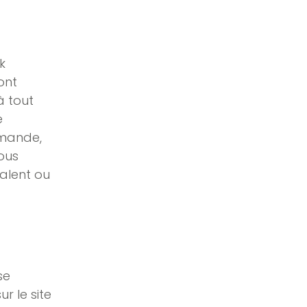
k
ont
 à tout
e
mmande,
ous
alent ou
se
r le site