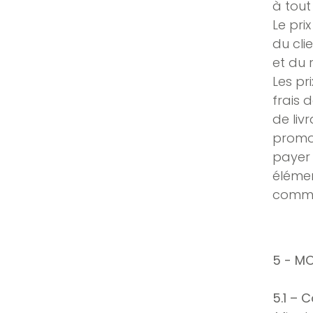
à tout
Le pri
du cli
et du 
Les pr
frais d
de liv
promot
payer 
élémen
comma
5 - M
5.1 – 