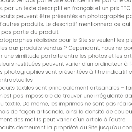
oduits vendus par le Site sont identifiés par une ou
, par un texte descriptif en français et un prix TTC
oduits peuvent être présentés en photographie pa
'autres produits. Le descriptif mentionnera ce qui 
t pas partie du produit.
otographies réalisées pour le Site se veulent les pl
les aux produits vendus ? Cependant, nous ne p
r une similitude parfaite entre les photos et les art
uleurs restituées peuvent varier d'un ordinateur à l'
les photographies sont présentées à titre indicatif 
ntractuelles.
oduits textiles sont principalement artisanales – fa
il n'est pas impossible de trouver une irrégularité d
du textile. De même, les imprimés ne sont pas réali
mais de façon artisanale, ainsi la densité de couleur
ent des motifs peut varier d'un article à l'autre.
oduits demeurent la propriété du Site jusqu'au co