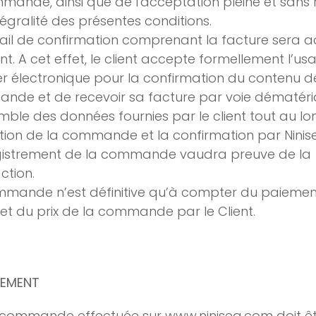
mande, ainsi que de l'acceptation pleine et sans 
ntégralité des présentes conditions.
il de confirmation comprenant la facture sera 
ent. A cet effet, le client accepte formellement l’u
er électronique pour la confirmation du contenu d
de et de recevoir sa facture par voie dématéria
mble des données fournies par le client tout au lo
ion de la commande et la confirmation par Ninis
egistrement de la commande vaudra preuve de la
ction.
mmande n’est définitive qu’à compter du paiemen
t du prix de la commande par le Client.
IEMENT
 commande effectuée sur
www.ninisea.com
doit ê