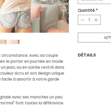
Quantité
*
AJO
DÉTAILS
ut circonstance. Avec sa coupe
bien le porter en journée en mode
⋒ Tee-shirt coul
un jean, ou en soirée rentré dans
GOTS
couleur écru et son design unique
⋒ Tailles XS au XL
 facile à assortir à votre garde
⋒ Coupe femme
⋒ Design unique 
⋒ Impression en 
ginale avec ses manches un peu
col intérieur
normal" font toutes la différence.
⋒ Étiquette tissé