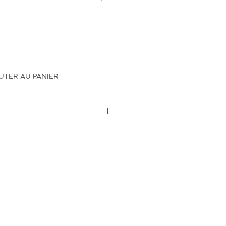
UTER AU PANIER
eur écru, 100% coton bio
fait avec amour et passion
sérigraphie dos + étiquette
es cousu à l'avant