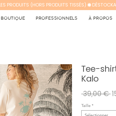
LES PRODUITS (HORS PRODUITS TISSÉS)
BOUTIQUE
PROFESSIONNELS
À PROPOS
Tee-shir
Kalo
Pr
 39,00 € 
1
o
Taille
*
Sélectionner