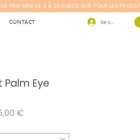
CONTACT
Se connecter
t Palm Eye
ix
Prix
5,00 €
riginal
promotionnel