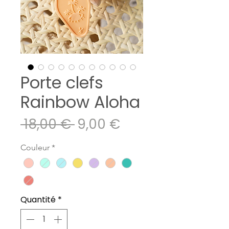
Porte clefs
Rainbow Aloha
Prix
Prix
 18,00 € 
9,00 €
original
promotionnel
Couleur
*
Quantité
*