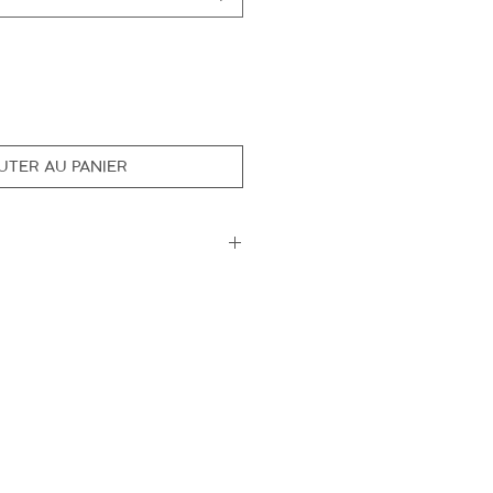
UTER AU PANIER
ostale, A5 ou A4
leur réalisée à l'aquarelle +
 un petit atelier en région
pier Old Mill 300g
, avec amour et passion