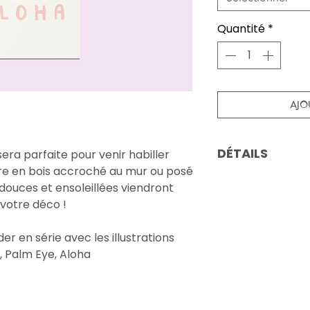
Quantité
*
AJO
DÉTAILS
sera parfaite pour venir habiller
dre en bois accroché au mur ou posé
⋒ Format carte p
douces et ensoleillées viendront
⋒ Illustration cou
votre déco !
numérique
⋒ Impression dans
er en série avec les illustrations
parisienne sur pa
 Palm Eye, Aloha
⋒ 100% fait main