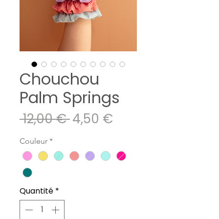
Chouchou
Palm Springs
Prix
Prix
 12,00 € 
4,50 €
original
promotionnel
Couleur
*
Quantité
*