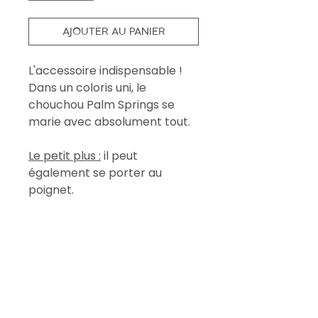
AJOUTER AU PANIER
L'accessoire indispensable !
Dans un coloris uni, le
chouchou Palm Springs se
marie avec absolument tout.
Le petit plus :
il peut
également se porter au
poignet.
DÉTAILS
⋒ Tissu uni toile 100% coton
⋒ Élastique plat à l'intérieur
⋒ Confectionné dans notre
atelier en France